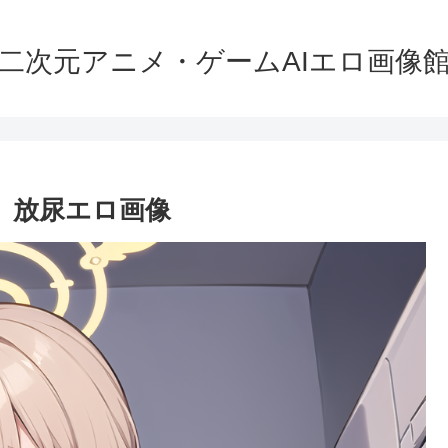
二次元アニメ・ゲームAIエロ画像
 放尿エロ画像